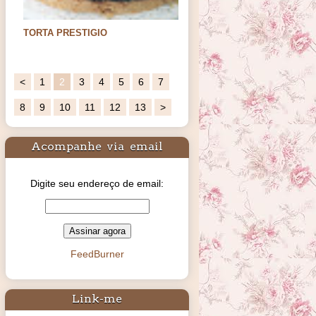
TORTA PRESTIGIO
Oi meus amores. Hoje trago uma sugestão
de sobremesa para os…
<
1
2
3
4
5
6
7
8
9
10
11
12
13
>
Acompanhe via email
Digite seu endereço de email:
FeedBurner
Link-me