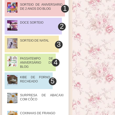
SORTEIO DE ANIVERSARIO
DE 2 ANOS DO BLOG
DOCE SORTEIO
SORTEIO DE NATAL
PASSATEMPO DE
ANIVERSÁRIO DO
BLOG
KIBE DE FORNO
RECHEADO
SURPRESA DE ABACAXI
COM CÔCO
COXINHAS DE FRANGO