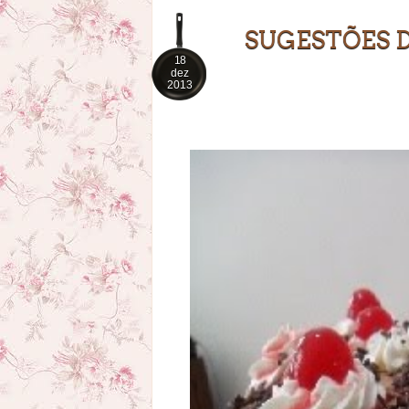
SUGESTÕES D
18
dez
2013