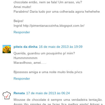
chocolate então, nem se fala! Um arraso, viu?
Amei muito!
Parabéns! Daria tudo por uma colherada agora hehehehe
Beijos!
Ingrid http://pimentanacozinha.blogspot.com.br/
Responder
piteis da dinha
16 de maio de 2013 às 19:09
Querida, guardou um pouquinho p/ mim?
Hummmmmmm
Maravilhoso, amei......
Bjsssssss amiga e uma noite muito linda p/vcs
Responder
Renata
17 de maio de 2013 às 06:24
Mousse de chocolate é sempre uma verdadeira tentação.
Assim tão simples de se fazer fica melhor ainda! Adorei a