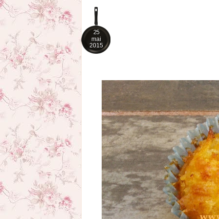
25
mai
2015