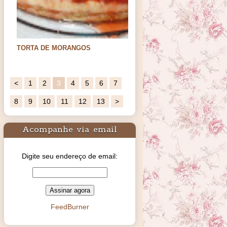
TORTA DE MORANGOS
Ingredientes:base:140gs de bolacha
maisenamanteiga sem…
<
1
2
3
4
5
6
7
8
9
10
11
12
13
>
Acompanhe via email
Digite seu endereço de email:
FeedBurner