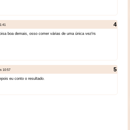
1:41
coisa boa demais, osso comer várias de uma única vez!rs
às 10:57
pois eu conto o resultado.