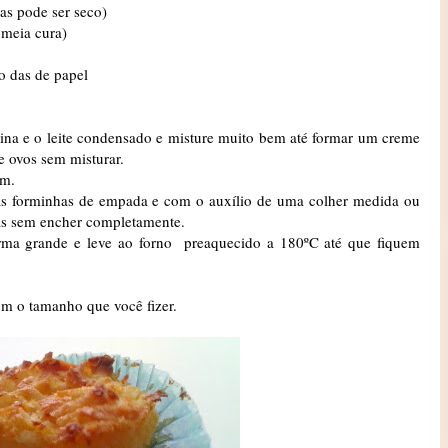
as pode ser seco)
 meia cura)
 das de papel
ina e o leite condensado e misture muito bem até formar um creme
e ovos sem misturar.
em.
as forminhas de empada e com o auxílio de uma colher medida ou
has sem encher completamente.
rma grande e leve ao forno preaquecido a 180ºC até que fiquem
om o tamanho que você fizer.