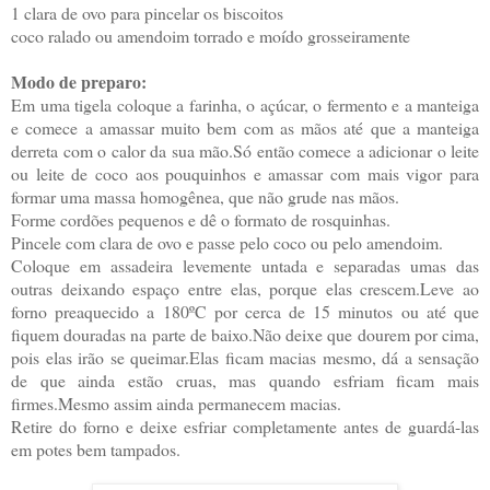
1 clara de ovo para pincelar os biscoitos
coco ralado ou amendoim torrado e moído grosseiramente
Modo de preparo:
Em uma tigela coloque a farinha, o açúcar, o fermento e a manteiga
e comece a amassar muito bem com as mãos até que a manteiga
derreta com o calor da sua mão.Só então comece a adicionar o leite
ou leite de coco aos pouquinhos e amassar com mais vigor para
formar uma massa homogênea, que não grude nas mãos.
Forme cordões pequenos e dê o formato de rosquinhas.
Pincele com clara de ovo e passe pelo coco ou pelo amendoim.
Coloque em assadeira levemente untada e separadas umas das
outras deixando espaço entre elas, porque elas crescem.Leve ao
forno preaquecido a 180ºC por cerca de 15 minutos ou até que
fiquem douradas na parte de baixo.Não deixe que dourem por cima,
pois elas irão se queimar.Elas ficam macias mesmo, dá a sensação
de que ainda estão cruas, mas quando esfriam ficam mais
firmes.Mesmo assim ainda permanecem macias.
Retire do forno e deixe esfriar completamente antes de guardá-las
em potes bem tampados.