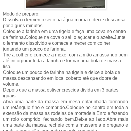
Modo de preparo:
Dissolva o fermento seco na água morna e deixe descansar
por alguns minutos.
Coloque a farinha em uma tigela e faça uma cova no centro
da farinha.Coloque na cova o sal, o açúcar e o azeite.Junte
o fermento dissolvido e comece a mexer com colher
juntando um pouco de farinha.
Tire a colher e comece a mexer com a mão amassando bem
até incorporar toda a farinha e formar uma bola de massa
lisa.
Coloque um pouco de farinha na tigela e deixe a bola de
massa descansando em local coberto até que dobre de
volume.
Depois que a massa estiver crescida divida em 3 partes
iguais.
Abra uma parte da massa em mesa enfarinhada formando
um retângulo fino e comprido.Coloque no centro em toda a
extensão da massa as rodelas de mortadela.Enrole fazendo
um rolo comprido, fechando bem.Deixe ao lado.Abra mais
uma parte da massa, recheie com a mussarela e orégano e
repita a operação formando um rolo comprido.