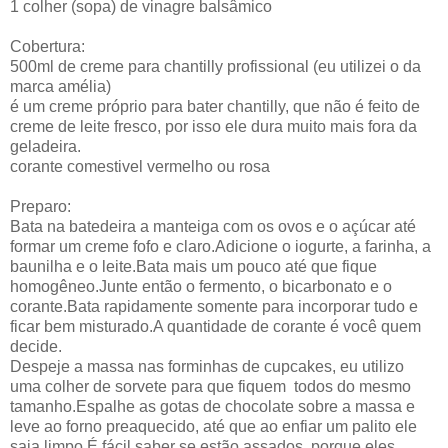
1 colher (sopa) de vinagre balsâmico
Cobertura:
500ml de creme para chantilly profissional (eu utilizei o da
marca amélia)
é um creme próprio para bater chantilly, que não é feito de
creme de leite fresco, por isso ele dura muito mais fora da
geladeira.
corante comestivel vermelho ou rosa
Preparo:
Bata na batedeira a manteiga com os ovos e o açúcar até
formar um creme fofo e claro.Adicione o iogurte, a farinha, a
baunilha e o leite.Bata mais um pouco até que fique
homogêneo.Junte então o fermento, o bicarbonato e o
corante.Bata rapidamente somente para incorporar tudo e
ficar bem misturado.A quantidade de corante é você quem
decide.
Despeje a massa nas forminhas de cupcakes, eu utilizo
uma colher de sorvete para que fiquem todos do mesmo
tamanho.Espalhe as gotas de chocolate sobre a massa e
leve ao forno preaquecido, até que ao enfiar um palito ele
saia limpo.É fácil saber se estão assados, porque eles