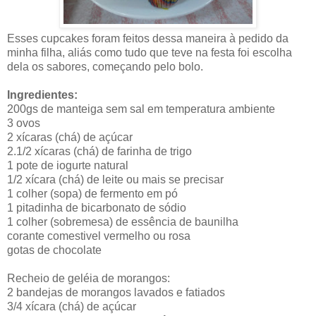
Esses cupcakes foram feitos dessa maneira à pedido da
minha filha, aliás como tudo que teve na festa foi escolha
dela os sabores, começando pelo bolo.
Ingredientes:
200gs de manteiga sem sal em temperatura ambiente
3 ovos
2 xícaras (chá) de açúcar
2.1/2 xícaras (chá) de farinha de trigo
1 pote de iogurte natural
1/2 xícara (chá) de leite ou mais se precisar
1 colher (sopa) de fermento em pó
1 pitadinha de bicarbonato de sódio
1 colher (sobremesa) de essência de baunilha
corante comestivel vermelho ou rosa
gotas de chocolate
Recheio de geléia de morangos:
2 bandejas de morangos lavados e fatiados
3/4 xícara (chá) de açúcar