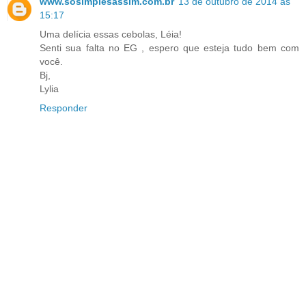
www.sosimplesassim.com.br
13 de outubro de 2014 às
15:17
Uma delícia essas cebolas, Léia!
Senti sua falta no EG , espero que esteja tudo bem com
você.
Bj,
Lylia
Responder