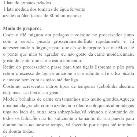
1 lata de tomates pelados
1 lata medida dos tomates de água fervente
azeite ou óleo (cerca de 80ml ou menos)
Modo de preparo:
Corte o filé mignon em pedaços e coloque no processador junto
com a cebola picada grosseiramente.Bata rapidamente e vá
acrescentando a linguiça para que ela se incorpore à carne.Moa até
o ponto que mais te agradar, eu não gosto da carne moída dimais,
gosto de sentir que carne estou comendo.
Retire do processador e passe para uma tigela.Esprema o pão para
retirar o excesso de água e adicione à carne.Junte sal e salsa picada
e amasse bem com as mãos até dar liga.
Costumo acrescentar outros tipos de temperos (cebolinha,alecrim,
etc), mas isso fica a seu gosto.
Modele bolinhas de carne em tamanhos não muito grandes.Aqueça
uma panela grande com o azeite ou o óleo e coloque as almondegas
uma ao lado da outra sem sobrepô-las.Vá virando e dourando de
todos os lados.Se não for suficiente o tamanho da sua panela para
dourar todas ao mesmo tempo, vá fazendo por etapas até terminar
de dourar todas.