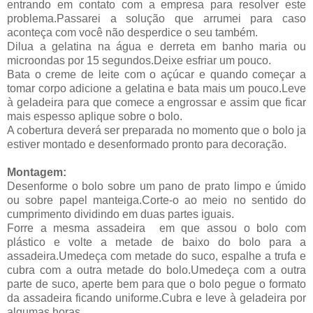
entrando em contato com a empresa para resolver este
problema.Passarei a solução que arrumei para caso
aconteça com você não desperdice o seu também.
Dilua a gelatina na água e derreta em banho maria ou
microondas por 15 segundos.Deixe esfriar um pouco.
Bata o creme de leite com o açúcar e quando começar a
tomar corpo adicione a gelatina e bata mais um pouco.Leve
à geladeira para que comece a engrossar e assim que ficar
mais espesso aplique sobre o bolo.
A cobertura deverá ser preparada no momento que o bolo ja
estiver montado e desenformado pronto para decoração.
Montagem:
Desenforme o bolo sobre um pano de prato limpo e úmido
ou sobre papel manteiga.Corte-o ao meio no sentido do
cumprimento dividindo em duas partes iguais.
Forre a mesma assadeira em que assou o bolo com
plástico e volte a metade de baixo do bolo para a
assadeira.Umedeça com metade do suco, espalhe a trufa e
cubra com a outra metade do bolo.Umedeça com a outra
parte de suco, aperte bem para que o bolo pegue o formato
da assadeira ficando uniforme.Cubra e leve à geladeira por
algumas horas.