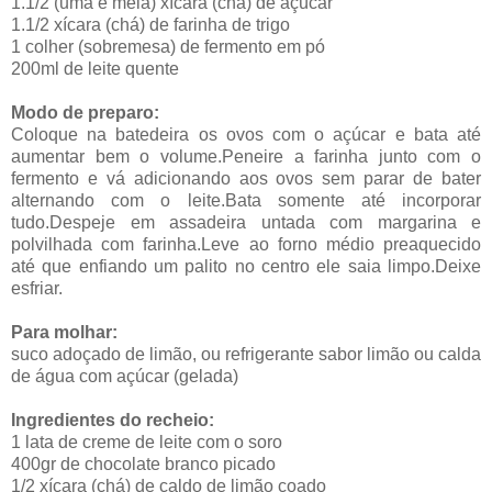
1.1/2 (uma e meia) xícara (chá) de açúcar
1.1/2 xícara (chá) de farinha de trigo
1 colher (sobremesa) de fermento em pó
200ml de leite quente
Modo de preparo:
Coloque na batedeira os ovos com o açúcar e bata até
aumentar bem o volume.Peneire a farinha junto com o
fermento e vá adicionando aos ovos sem parar de bater
alternando com o leite.Bata somente até incorporar
tudo.Despeje em assadeira untada com margarina e
polvilhada com farinha.Leve ao forno médio preaquecido
até que enfiando um palito no centro ele saia limpo.Deixe
esfriar.
Para molhar:
suco adoçado de limão, ou refrigerante sabor limão ou calda
de água com açúcar (gelada)
Ingredientes do recheio:
1 lata de creme de leite com o soro
400gr de chocolate branco picado
1/2 xícara (chá) de caldo de limão coado