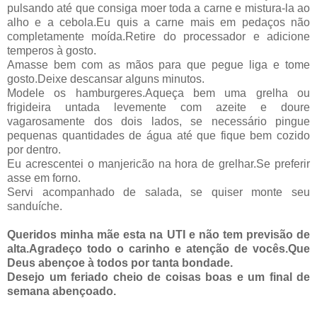
pulsando até que consiga moer toda a carne e mistura-la ao
alho e a cebola.Eu quis a carne mais em pedaços não
completamente moída.Retire do processador e adicione
temperos à gosto.
Amasse bem com as mãos para que pegue liga e tome
gosto.Deixe descansar alguns minutos.
Modele os hamburgeres.Aqueça bem uma grelha ou
frigideira untada levemente com azeite e doure
vagarosamente dos dois lados, se necessário pingue
pequenas quantidades de água até que fique bem cozido
por dentro.
Eu acrescentei o manjericão na hora de grelhar.Se preferir
asse em forno.
Servi acompanhado de salada, se quiser monte seu
sanduíche.
Queridos minha mãe esta na UTI e não tem previsão de
alta.Agradeço todo o carinho e atenção de vocês.Que
Deus abençoe à todos por tanta bondade.
Desejo um feriado cheio de coisas boas e um final de
semana abençoado.