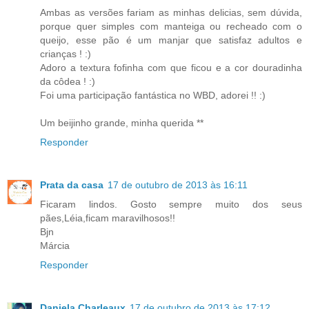
Ambas as versões fariam as minhas delicias, sem dúvida,
porque quer simples com manteiga ou recheado com o
queijo, esse pão é um manjar que satisfaz adultos e
crianças ! :)
Adoro a textura fofinha com que ficou e a cor douradinha
da côdea ! :)
Foi uma participação fantástica no WBD, adorei !! :)
Um beijinho grande, minha querida **
Responder
Prata da casa
17 de outubro de 2013 às 16:11
Ficaram lindos. Gosto sempre muito dos seus
pães,Léia,ficam maravilhosos!!
Bjn
Márcia
Responder
Daniela Charleaux
17 de outubro de 2013 às 17:12