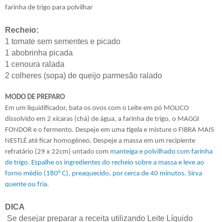
farinha de trigo para polvilhar
Recheio:
1 tomate sem sementes e picado
1 abobrinha picada
1 cenoura ralada
2 colheres (sopa) de queijo parmesão ralado
MODO DE PREPARO
Em um liquidificador, bata os ovos com o Leite em pó MOLICO
dissolvido em 2 xícaras (chá) de água, a farinha de trigo, o MAGGI
FONDOR e o fermento. Despeje em uma tigela e misture o FIBRA MAIS
NESTLÉ até ficar homogêneo. Despeje a massa em um recipiente
refratário (29 x 22cm) untado com
manteiga e polvilhado com farinha
de trigo. Espalhe os ingredientes do recheio sobre a massa e leve ao
forno médio (180° C), preaquecido, por cerca de 40 minutos. Sirva
quente ou fria.
DICA
Se desejar preparar a receita utilizando Leite Líquido