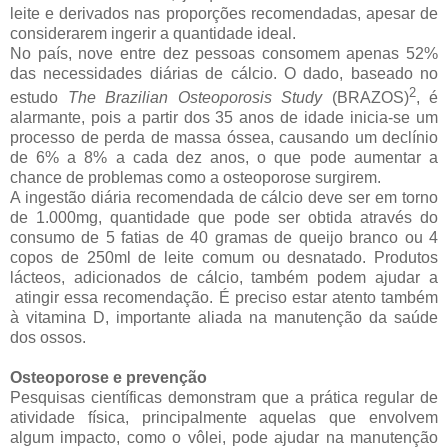
leite e derivados nas proporções recomendadas, apesar de
considerarem ingerir a quantidade ideal.
No país, nove entre dez pessoas consomem apenas 52%
das necessidades diárias de cálcio. O dado, baseado no
2
estudo
The Brazilian Osteoporosis Study
(BRAZOS)
,
é
alarmante, pois a partir dos 35 anos de idade inicia-se um
processo de perda de massa óssea, causando um declínio
de 6% a 8% a cada dez anos, o que pode aumentar a
chance de problemas como a osteoporose surgirem.
A ingestão diária recomendada de cálcio deve ser em torno
de 1.000mg, quantidade que pode ser obtida através do
consumo de 5 fatias de
40 gramas
de queijo branco ou 4
copos de 250ml de leite comum ou desnatado. Produtos
lácteos, adicionados de cálcio, também podem ajudar a
atingir essa recomendação. É preciso estar atento também
à vitamina D, importante aliada na manutenção da saúde
dos ossos.
Osteoporose e prevenção
Pesquisas científicas demonstram que a prática regular de
atividade física, principalmente aquelas que envolvem
algum impacto, como o vôlei, pode ajudar na manutenção