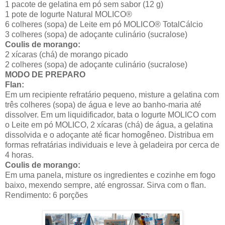
1 pacote de gelatina em pó sem sabor (
12 g
)
1 pote de Iogurte Natural MOLICO®
6 colheres (sopa) de Leite em pó MOLICO® TotalCálcio
3 colheres (sopa) de adoçante culinário (sucralose)
Coulis de morango:
2 xícaras (chá) de morango picado
2 colheres (sopa) de adoçante culinário (sucralose)
MODO DE PREPARO
Flan:
Em um recipiente refratário pequeno, misture a gelatina com
três colheres (sopa) de água e leve ao banho-maria até
dissolver. Em um liquidificador, bata o Iogurte MOLICO com
o Leite em pó MOLICO, 2 xícaras (chá) de água, a gelatina
dissolvida e o adoçante até ficar homogêneo. Distribua em
formas refratárias individuais e leve à geladeira por cerca de
4 horas.
Coulis de morango:
Em uma panela, misture os ingredientes e cozinhe em fogo
baixo, mexendo sempre, até engrossar. Sirva com o flan.
Rendimento: 6 porções