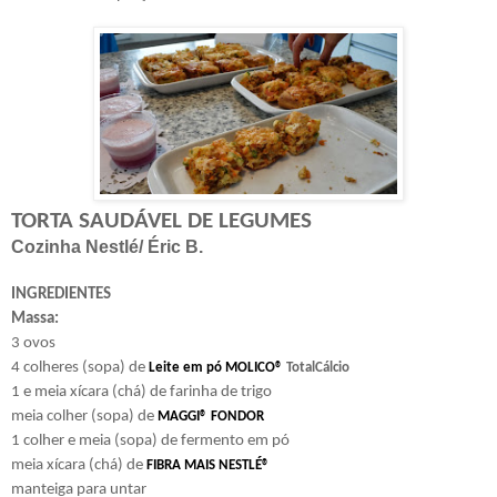
TORTA SAUDÁVEL DE LEGUMES
Cozinha Nestlé/ Éric B.
INGREDIENTES
Massa:
3 ovos
4 colheres (sopa) de
Leite em pó MOLICO®
TotalCálcio
1 e meia xícara (chá) de farinha de trigo
meia colher (sopa) de
MAGGI® FONDOR
1 colher e meia (sopa) de fermento em pó
meia xícara (chá) de
FIBRA MAIS NESTLÉ®
manteiga para untar