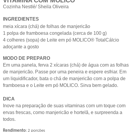
VITAMINA COM MOLICO
Cozinha Nestlé/ Sheila Oliveira
INGREDIENTES
meia xícara (chá) de folhas de manjericão
1 polpa de framboesa congelada (cerca de
100 g
)
4 colheres (sopa) de Leite em pó MOLICO® TotalCálcio
adoçante a gosto
MODO DE PREPARO
Em uma panela, ferva 2 xícaras (chá) de água com as folhas
de manjericão. Passe por uma peneira e espere esfriar. Em
um liquidificador, bata o chá de manjericão com a polpa de
framboesa e o Leite em pó MOLICO. Sirva bem gelado.
DICA
Inove na preparação de suas vitaminas com um toque com
ervas frescas, como manjericão e hortelã, e surpreenda a
todos.
Rendimento
: 2 porções