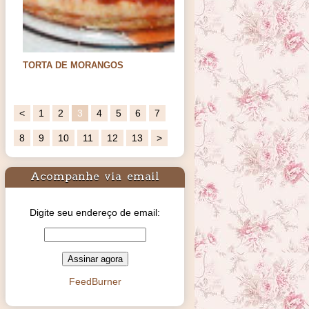
TORTA DE MORANGOS
Ingredientes:base:140gs de bolacha
maisenamanteiga sem…
<
1
2
3
4
5
6
7
8
9
10
11
12
13
>
Acompanhe via email
Digite seu endereço de email:
FeedBurner