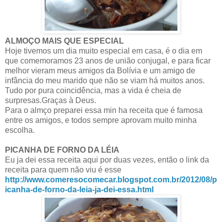
ALMOÇO MAIS QUE ESPECIAL
Hoje tivemos um dia muito especial em casa, é o dia em
que comemoramos 23 anos de união conjugal, e para ficar
melhor vieram meus amigos da Bolívia e um amigo de
infância do meu marido que não se viam há muitos anos.
Tudo por pura coincidência, mas a vida é cheia de
surpresas.Graças à Deus.
Para o almço preparei essa min ha receita que é famosa
entre os amigos, e todos sempre aprovam muito minha
escolha.
PICANHA DE FORNO DA LÉIA
Eu ja dei essa receita aqui por duas vezes, então o link da
receita para quem não viu é esse
http://www.comeresocomecar.blogspot.com.br/2012/08/p
icanha-de-forno-da-leia-ja-dei-essa.html