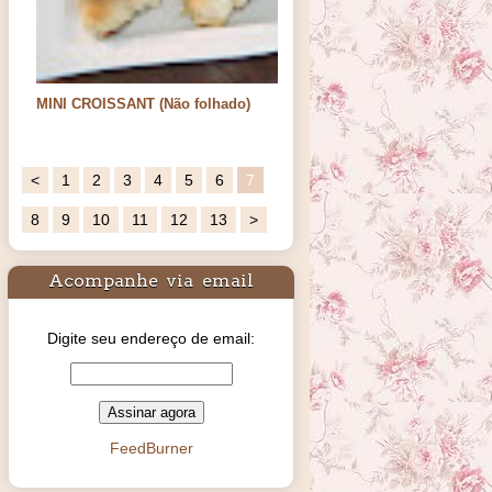
MINI CROISSANT (Não folhado)
Oi meus amores. Saudades de vocês.
Resolvi voltar com …
<
1
2
3
4
5
6
7
8
9
10
11
12
13
>
Acompanhe via email
Digite seu endereço de email:
FeedBurner