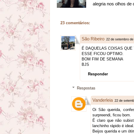
alegria nos olhos de
23 comentários:
São Ribeiro
22 de setembro de
É DAQUELAS COISAS QUE 
ESSE FICOU OPTIMO.
BOM FIM DE SEMANA
BJS
Responder
Respostas
Vanderleia
22 de setemb
Oi São querida, confe
surpreendi, ficou bom.
É claro que não subis
lanchinho rápido é ideal
Beijos querida e um ót