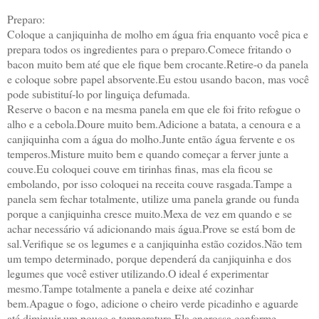
Preparo:
Coloque a canjiquinha de molho em água fria enquanto você pica e
prepara todos os ingredientes para o preparo.Comece fritando o
bacon muito bem até que ele fique bem crocante.Retire-o da panela
e coloque sobre papel absorvente.Eu estou usando bacon, mas você
pode subistituí-lo por linguiça defumada.
Reserve o bacon e na mesma panela em que ele foi frito refogue o
alho e a cebola.Doure muito bem.Adicione a batata, a cenoura e a
canjiquinha com a água do molho.Junte então água fervente e os
temperos.Misture muito bem e quando começar a ferver junte a
couve.Eu coloquei couve em tirinhas finas, mas ela ficou se
embolando, por isso coloquei na receita couve rasgada.Tampe a
panela sem fechar totalmente, utilize uma panela grande ou funda
porque a canjiquinha cresce muito.Mexa de vez em quando e se
achar necessário vá adicionando mais água.Prove se está bom de
sal.Verifique se os legumes e a canjiquinha estão cozidos.Não tem
um tempo determinado, porque dependerá da canjiquinha e dos
legumes que você estiver utilizando.O ideal é experimentar
mesmo.Tampe totalmente a panela e deixe até cozinhar
bem.Apague o fogo, adicione o cheiro verde picadinho e aguarde
até diminuir um pouco a temperatura.Ela engrossa conforme