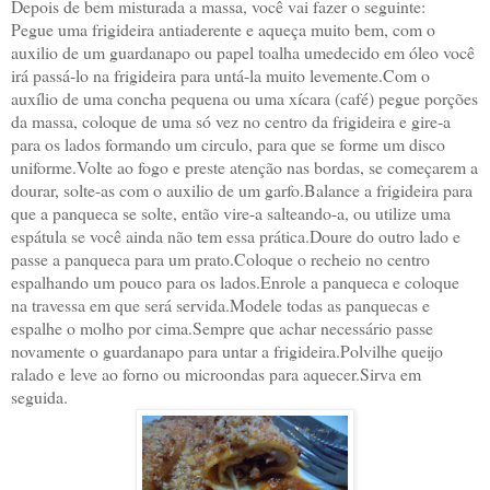
Depois de bem misturada a massa, você vai fazer o seguinte:
Pegue uma frigideira antiaderente e aqueça muito bem, com o
auxilio de um guardanapo ou papel toalha umedecido em óleo você
irá passá-lo na frigideira para untá-la muito levemente.Com o
auxílio de uma concha pequena ou uma xícara (café) pegue porções
da massa, coloque de uma só vez no centro da frigideira e gire-a
para os lados formando um circulo, para que se forme um disco
uniforme.Volte ao fogo e preste atenção nas bordas, se começarem a
dourar, solte-as com o auxilio de um garfo.Balance a frigideira para
que a panqueca se solte, então vire-a salteando-a, ou utilize uma
espátula se você ainda não tem essa prática.Doure do outro lado e
passe a panqueca para um prato.Coloque o recheio no centro
espalhando um pouco para os lados.Enrole a panqueca e coloque
na travessa em que será servida.Modele todas as panquecas e
espalhe o molho por cima.Sempre que achar necessário passe
novamente o guardanapo para untar a frigideira.Polvilhe queijo
ralado e leve ao forno ou microondas para aquecer.Sirva em
seguida.