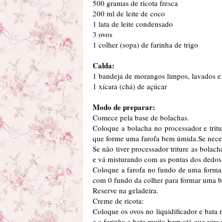
500 gramas de ricota fresca
200 ml de leite de coco
1 lata de leite condensado
3 ovos
1 colher (sopa) de farinha de trigo
Calda:
1 bandeja de morangos limpos, lavados 
1 xícara (chá) de açúcar
Modo de preparar:
Comece pela base de bolachas.
Coloque a bolacha no processador e tritur
que forme uma farofa bem úmida.Se nece
Se não tiver processador triture as bolac
e vá misturando com as pontas dos dedos 
Coloque a farofa no fundo de uma forma
com 0 fundo da colher para formar uma b
Reserve na geladeira.
Creme de ricota:
Coloque os ovos no liquidificador e bata 
e a farinha e bata muito bem até que vire