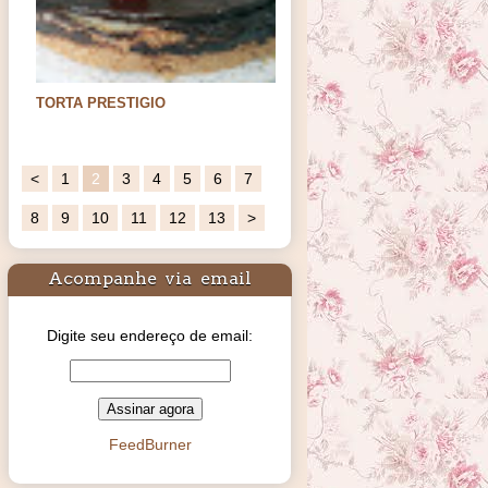
TORTA PRESTIGIO
Oi meus amores. Hoje trago uma sugestão
de sobremesa para os…
<
1
2
3
4
5
6
7
8
9
10
11
12
13
>
Acompanhe via email
Digite seu endereço de email:
FeedBurner