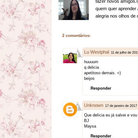
fazer novos amigos.Go
quem quer aprender a
alegria nos olhos de
2 comentários:
Lu Westphal
11 de julho de 20
huuuum
q delicia
apetitoso demais. =)
beijos
Responder
Unknown
17 de janeiro de 2017
Que delícia eu já salvei e vou
BJ
Maysa
Responder