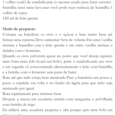
1 colher (café) de emulsificante (o mesmo usado para fazer sorvete)
baunilha (usei meia fava mas você pode usar essência de baunilha 1
colher de sopa)
160 ml de leite quente
Modo de preparar:
Coloque na batedeira os ovos e o açúcar e bata muito bem até
formar uma espuma.Deve aumentar bem de volume.Em uma vasilha
misture a baunilha com o leite quente e em outra vasilha misture a
farinha com o fermento.
Quando os ovos estiverem quase no ponto que você deseja (quanto
mais bater mais fofo ficará seu bolo), junte o emulsificante aos ovos
e em seguida vá acrescentando alternadamente o leite com baunilha
e a farinha com o fermento sem parar de bater.
Bata até que tudo esteja bem misturado.Pare a batedeira um pouco e
passe a espátula em volta e no fundo da tigela para que tudo seja
misturado por igual.
Bata rapidamente para misturar bem.
Despeje a massa em assadeira untada com margarina e polvilhada
com farinha de trigo.
Eu utilizei uma assadeira pequena e alta porque quis meu bolo em
três camadas.