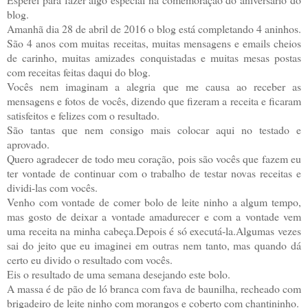
blog.
Amanhã dia 28 de abril de 2016 o blog está completando 4 aninhos.
São 4 anos com muitas receitas, muitas mensagens e emails cheios
de carinho, muitas amizades conquistadas e muitas mesas postas
com receitas feitas daqui do blog.
Vocês nem imaginam a alegria que me causa ao receber as
mensagens e fotos de vocês, dizendo que fizeram a receita e ficaram
satisfeitos e felizes com o resultado.
São tantas que nem consigo mais colocar aqui no testado e
aprovado.
Quero agradecer de todo meu coração, pois são vocês que fazem eu
ter vontade de continuar com o trabalho de testar novas receitas e
dividi-las com vocês.
Venho com vontade de comer bolo de leite ninho a algum tempo,
mas gosto de deixar a vontade amadurecer e com a vontade vem
uma receita na minha cabeça.Depois é só executá-la.Algumas vezes
sai do jeito que eu imaginei em outras nem tanto, mas quando dá
certo eu divido o resultado com vocês.
Eis o resultado de uma semana desejando este bolo.
A massa é de pão de ló branca com fava de baunilha, recheado com
brigadeiro de leite ninho com morangos e coberto com chantininho.