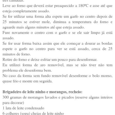
Leve ao forno que deverá estar preaquecido a 180ºC e asse até que
esteja completamente assado.
Se for utilizar uma forma alta espete um garfo no centro depois de
25 minutos se estiver mole, diminua a temperatura do forno e
aguarde mais alguns minutos até que esteja assado.
Fure novamente o centro com o garfo e se ele sair limpo já está
assado.
Se for usar forma baixa assim que ele começar a dourar as bordas
espete o garfo no centro para ver se está assado, cerca de 25
minutos de forno.
Retire do forno e deixe esfriar um pouco para desenformar.
Eu utilizei forma de aro removível, mas se não tiver não tem
problema ele desenforma bem.
No caso da forma sem fundo removível desenforme o bolo morno,
quase frio e monte em seguida.
Brigadeiro de leite ninho e morangos, recheio:
300 gramas de morangos lavados e picados (reserve alguns inteiros
para decorar)
1 lata de leite condensado
6 colheres (sopa) cheias de leite ninho