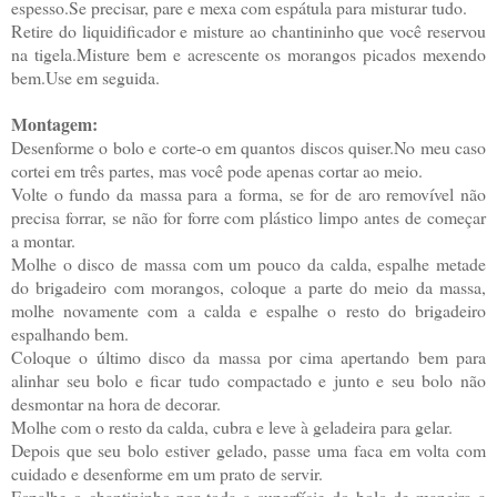
espesso.Se precisar, pare e mexa com espátula para misturar tudo.
Retire do liquidificador e misture ao chantininho que você reservou
na tigela.Misture bem e acrescente os morangos picados mexendo
bem.Use em seguida.
Montagem:
Desenforme o bolo e corte-o em quantos discos quiser.No meu caso
cortei em três partes, mas você pode apenas cortar ao meio.
Volte o fundo da massa para a forma, se for de aro removível não
precisa forrar, se não for forre com plástico limpo antes de começar
a montar.
Molhe o disco de massa com um pouco da calda, espalhe metade
do brigadeiro com morangos, coloque a parte do meio da massa,
molhe novamente com a calda e espalhe o resto do brigadeiro
espalhando bem.
Coloque o último disco da massa por cima apertando bem para
alinhar seu bolo e ficar tudo compactado e junto e seu bolo não
desmontar na hora de decorar.
Molhe com o resto da calda, cubra e leve à geladeira para gelar.
Depois que seu bolo estiver gelado, passe uma faca em volta com
cuidado e desenforme em um prato de servir.
Espalhe o chantininho por toda a superfície do bolo de maneira a