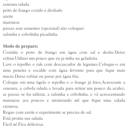
cenoura ralada
peito de frango cozido e desfiado
azeite
maionese
passas sem sementes (opcional) não coloquei
salsinha e cebolinha picadinha
Modo de preparo:
Cozinhe o peito de frango em água com sal e desfie.Deixe
esfriar.Utilizei um pouco que eu ja tinha na geladeira.
Lave o repolho e rale com descascador de legumes.Coloque-o em
uma peneira e escalde com água fervente para que fique mais
macio.Deixe esfriar ou passe por água fria.
Coloque em uma tigela o repolho e o frango já frios.Acrescente a
cenoura, a cebola ralada e lavada para retirar um pouco da acidez,
as passas se for utilizar, a salsinha e cebolinha, e vá acrescentando
maionese aos poucos e misturando até que fique uma salada
cremosa.
Regue com azeite e experimente se precisa de sal.
Está pronta sua salada.
Fácil né.Fica deliciosa.