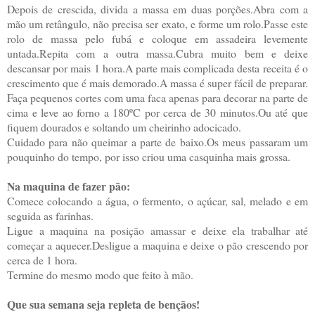
Depois de crescida, divida a massa em duas porções.Abra com a
mão um retângulo, não precisa ser exato, e forme um rolo.Passe este
rolo de massa pelo fubá e coloque em assadeira levemente
untada.Repita com a outra massa.Cubra muito bem e deixe
descansar por mais 1 hora.A parte mais complicada desta receita é o
crescimento que é mais demorado.A massa é super fácil de preparar.
Faça pequenos cortes com uma faca apenas para decorar na parte de
cima e leve ao forno a 180ºC por cerca de 30 minutos.Ou até que
fiquem dourados e soltando um cheirinho adocicado.
Cuidado para não queimar a parte de baixo.Os meus passaram um
pouquinho do tempo, por isso criou uma casquinha mais grossa.
Na maquina de fazer pão:
Comece colocando a água, o fermento, o açúcar, sal, melado e em
seguida as farinhas.
Ligue a maquina na posição amassar e deixe ela trabalhar até
começar a aquecer.Desligue a maquina e deixe o pão crescendo por
cerca de 1 hora.
Termine do mesmo modo que feito à mão.
Que sua semana seja repleta de bençãos!