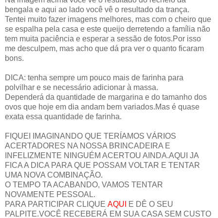
bengala e aqui ao lado você vê o resultado da trança.
Tentei muito fazer imagens melhores, mas com o cheiro que
se espalha pela casa e este queijo derretendo a família não
tem muita paciência e esperar a sessão de fotos.Por isso
me desculpem, mas acho que dá pra ver o quanto ficaram
bons.
DICA: tenha sempre um pouco mais de farinha para
polvilhar e se necessário adicionar à massa.
Dependerá da quantidade de margarina e do tamanho dos
ovos que hoje em dia andam bem variados.Mas é quase
exata essa quantidade de farinha.
FIQUEI IMAGINANDO QUE TERÍAMOS VÁRIOS
ACERTADORES NA NOSSA BRINCADEIRA E
INFELIZMENTE NINGUÉM ACERTOU AINDA.AQUI JA
FICA A DICA PARA QUE POSSAM VOLTAR E TENTAR
UMA NOVA COMBINAÇÃO.
O TEMPO TA ACABANDO, VAMOS TENTAR
NOVAMENTE PESSOAL.
PARA PARTICIPAR CLIQUE
AQUI
E DÊ O SEU
PALPITE.VOCÊ RECEBERÁ EM SUA CASA SEM CUSTO