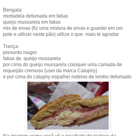
Bengala:
mortadela defumada em fatias
queijo mussarela em fatias
mix de ervas (fiz uma mistura de ervas e guardei em um
pote e utilizei neste pão) utilize o que mais te agradar
Trança:
presunto magro
fatias de queijo mussarela
por cima do queijo mussarela coloquei uma camada de
requeijão cremoso (usei da marca Catupiry)
e por cima do catupiry espalhei rodelas de lombo defumado
Na imagem acima você vê o resultado do recheio da