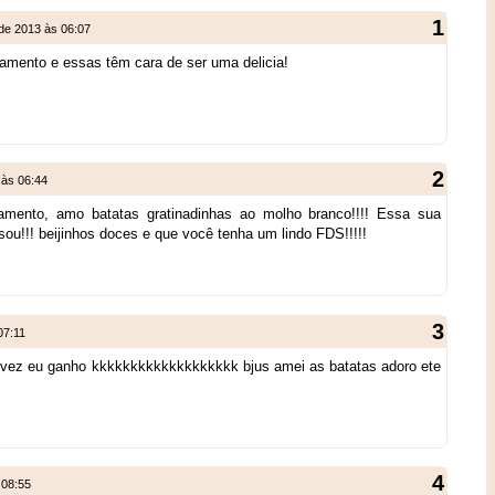
de 2013 às 06:07
mento e essas têm cara de ser uma delicia!
 às 06:44
amento, amo batatas gratinadinhas ao molho branco!!!! Essa sua
sou!!! beijinhos doces e que você tenha um lindo FDS!!!!!
07:11
 vez eu ganho kkkkkkkkkkkkkkkkkkk bjus amei as batatas adoro ete
 08:55