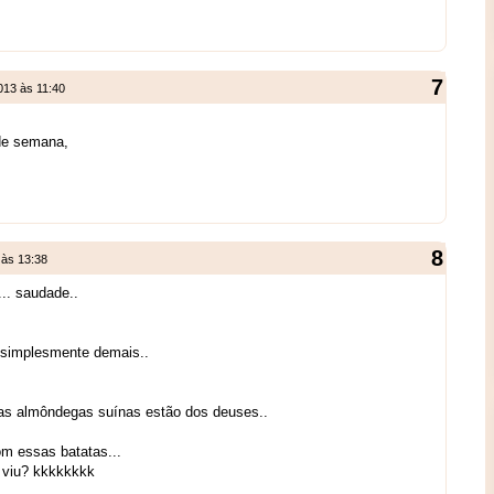
013 às 11:40
de semana,
 às 13:38
.. saudade..
simplesmente demais..
as almôndegas suínas estão dos deuses..
m essas batatas...
o viu? kkkkkkkk