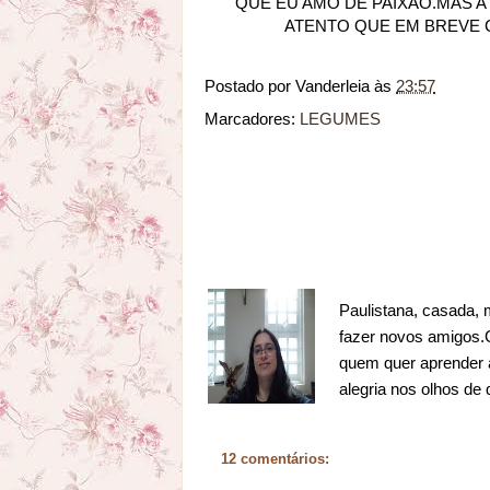
QUE EU AMO DE PAIXÃO.MAS A
ATENTO QUE EM BREVE 
Postado por
Vanderleia
às
23:57
Marcadores:
LEGUMES
Paulistana, casada, 
fazer novos amigos.Go
quem quer aprender a
alegria nos olhos de
12 comentários: