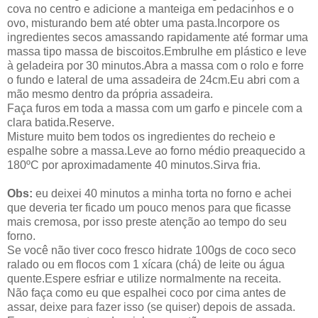
cova no centro e adicione a manteiga em pedacinhos e o
ovo, misturando bem até obter uma pasta.Incorpore os
ingredientes secos amassando rapidamente até formar uma
massa tipo massa de biscoitos.Embrulhe em plástico e leve
à geladeira por 30 minutos.Abra a massa com o rolo e forre
o fundo e lateral de uma assadeira de 24cm.Eu abri com a
mão mesmo dentro da própria assadeira.
Faça furos em toda a massa com um garfo e pincele com a
clara batida.Reserve.
Misture muito bem todos os ingredientes do recheio e
espalhe sobre a massa.Leve ao forno médio preaquecido a
180ºC por aproximadamente 40 minutos.Sirva fria.
Obs:
eu deixei 40 minutos a minha torta no forno e achei
que deveria ter ficado um pouco menos para que ficasse
mais cremosa, por isso preste atenção ao tempo do seu
forno.
Se você não tiver coco fresco hidrate 100gs de coco seco
ralado ou em flocos com 1 xícara (chá) de leite ou água
quente.Espere esfriar e utilize normalmente na receita.
Não faça como eu que espalhei coco por cima antes de
assar, deixe para fazer isso (se quiser) depois de assada.