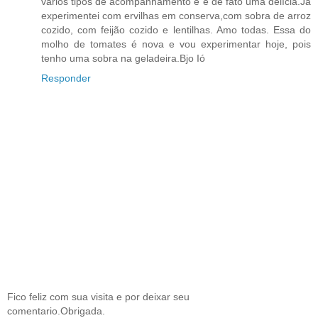
vários tipos de acompanhamento e é de fato uma delícia.Já
experimentei com ervilhas em conserva,com sobra de arroz
cozido, com feijão cozido e lentilhas. Amo todas. Essa do
molho de tomates é nova e vou experimentar hoje, pois
tenho uma sobra na geladeira.Bjo Ió
Responder
Fico feliz com sua visita e por deixar seu
comentario.Obrigada.