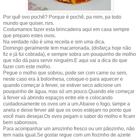
Por quê ovo pochê? Porque é pochê, pa mim, pa todo
mundo que quiser, rsrs.
Costumamos fazer esta brincadeira aqui em casa sempre
que preparo estes ovos.
Na verdade não é uma receita e sim uma dica.
Domingo geralmente tem macarronada, (disfarça hoje não
fiz e já fui cobrada), e sempre sobra um pouquinho de molho
que não dá para servir ninguém.E aqui vai a dica do que
fazer com este molho.
Pegue o molho que sobrou, pode ser com carne ou sem,
neste caso era à bolonhesa, coloque-o para aquecer e
quando começar à ferver, se estiver seco adicione um
pouquinho de água, mas só um pouco.Quando ele começar
à ferver vá abrindo espaços entre ele e colocando
cuidadosamente os ovos um a um.Abaixe o fogo, tampe a
anela e deixe ferver até que os ovos estejam no ponto que
você mais desejar.Os ovos pegam o sabor do molho e ficam
bem saborosos.
Para acompanhar um arrozinho fresco ou um pãozinho, não
tem nada igual.Se gostar regue com um fiozinho de azeite