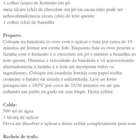
1 colher (sopa) de fermento em pó
meia xícara (chá) de chocolate em pó ou cacau (não pode ser
achocolatado)
meia xícara (chá) de leite quente
1 colher (chá) de baunilha
Preparo:
Coloque na batedeira os ovos com o açúcar e bata por cerca de 10
minutos até formar um creme fofo. Enquanto bate os ovos peneire a
farinha com o fermento e o chocolate em pó e misture a baunilha ao
leite quente. Diminua a velocidade da batedeira e vá acrescentando
alternadamente a farinha e o leite até incorporar todos os
ingredientes. Coloque em assadeira forrada com papel toalha
(somente o fundo) ou untada e enfarinhada. Leve ao forno
preaquecido a 180ºC por cerca de 25/30 minutos ou até que
enfiando um palito ou garfo ele saia limpo. Deixe esfriar.
Calda:
500 ml de água
1 xícara de açúcar
Ferva até dissolver o açúcar e deixe esfriar completamente para usar
Recheio de trufa: