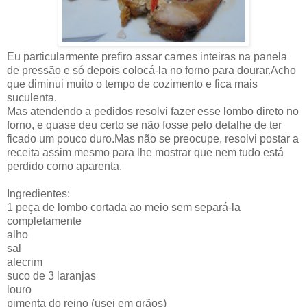
Eu particularmente prefiro assar carnes inteiras na panela
de pressão e só depois colocá-la no forno para dourar.Acho
que diminui muito o tempo de cozimento e fica mais
suculenta.
Mas atendendo a pedidos resolvi fazer esse lombo direto no
forno, e quase deu certo se não fosse pelo detalhe de ter
ficado um pouco duro.Mas não se preocupe, resolvi postar a
receita assim mesmo para lhe mostrar que nem tudo está
perdido como aparenta.
Ingredientes:
1 peça de lombo cortada ao meio sem separá-la
completamente
alho
sal
alecrim
suco de 3 laranjas
louro
pimenta do reino (usei em grãos)