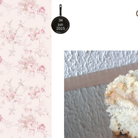
04
jun
2015