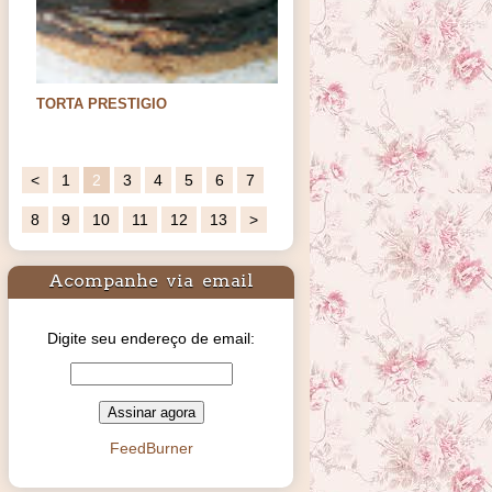
TORTA PRESTIGIO
Oi meus amores. Hoje trago uma sugestão
de sobremesa para os…
<
1
2
3
4
5
6
7
8
9
10
11
12
13
>
Acompanhe via email
Digite seu endereço de email:
FeedBurner