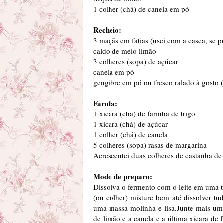
1 colher (chá) de canela em pó
Recheio:
3 maçãs em fatias (usei com a casca, se p
caldo de meio limão
3 colheres (sopa) de açúcar
canela em pó
gengibre em pó ou fresco ralado à gosto 
Farofa:
1 xícara (chá) de farinha de trigo
1 xícara (chá) de açúcar
1 colher (chá) de canela
5 colheres (sopa) rasas de margarina
Acrescentei duas colheres de castanha de
Modo de preparo:
Dissolva o fermento com o leite em uma ti
(ou colher) misture bem até dissolver tu
uma massa molinha e lisa.Junte mais uma
de limão e a canela e a última xícara de