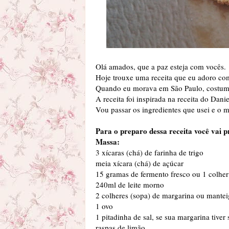
Olá amados, que a paz esteja com vocês.
Hoje trouxe uma receita que eu adoro co
Quando eu morava em São Paulo, costu
A receita foi inspirada na receita do Da
Vou passar os ingredientes que usei e o 
Para o preparo dessa receita você vai p
Massa:
3 xícaras (chá) de farinha de trigo
meia xícara (chá) de açúcar
15 gramas de fermento fresco ou 1 colher
240ml de leite morno
2 colheres (sopa) de margarina ou mantei
1 ovo
1 pitadinha de sal, se sua margarina tiver 
raspas de limão