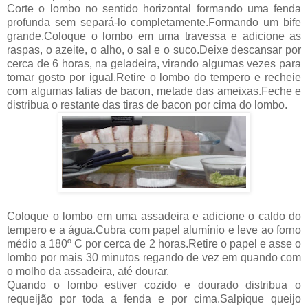
Corte o lombo no sentido horizontal formando uma fenda
profunda sem separá-lo completamente.Formando um bife
grande.Coloque o lombo em uma travessa e adicione as
raspas, o azeite, o alho, o sal e o suco.Deixe descansar por
cerca de 6 horas, na geladeira, virando algumas vezes para
tomar gosto por igual.Retire o lombo do tempero e recheie
com algumas fatias de bacon, metade das ameixas.Feche e
distribua o restante das tiras de bacon por cima do lombo.
Coloque o lombo em uma assadeira e adicione o caldo do
tempero e a água.Cubra com papel alumínio e leve ao forno
médio a 180º C por cerca de 2 horas.Retire o papel e asse o
lombo por mais 30 minutos regando de vez em quando com
o molho da assadeira, até dourar.
Quando o lombo estiver cozido e dourado distribua o
requeijão por toda a fenda e por cima.Salpique queijo