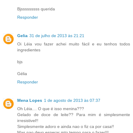
Bjsssssssss querida
Responder
Gelia
31 de julho de 2013 às 21:21
Oi Léia vou fazer achei muito fácil e eu tenhos todos
ingredientes
bjs
Gélia
Responder
Mena Lopes
1 de agosto de 2013 às 07:37
Oh Léia.... O que é isso menina???
Gelado de doce de leite?? Para mim é simplesmente
irresistivel!!
Simplesmente adoro e ainda nao o fiz ca por casa!!
Mas nao devo esperar mto tempo para o fazer!!!