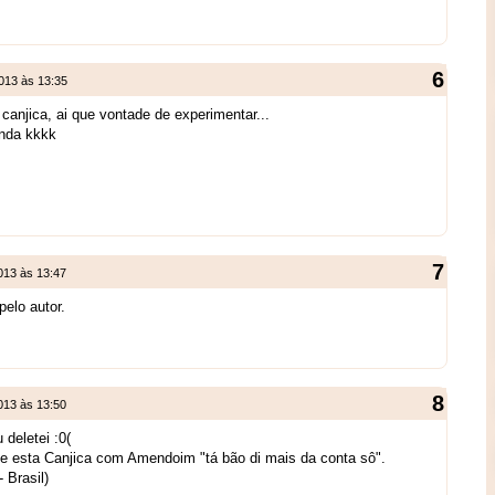
2013 às 13:35
anjica, ai que vontade de experimentar...
nda kkkk
013 às 13:47
pelo autor.
013 às 13:50
deletei :0(
ue esta Canjica com Amendoim "tá bão di mais da conta sô".
 Brasil)