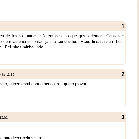
ca de festas juninas, só tem delicias que gosto demais. Canjica é
 e com amendoim então já me conquistou. Ficou linda a sua, bem
i. Beijinhos minha linda
3 às 11:23
 adoro, nunca comi com amendoim... quero provar...
12:51
e agradecer pela visita.