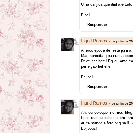
Uma canjica quentinha é tud
Bjos!
Responder
Ingrid Ramos
4 de junho de 2
Amooo época de festa junina!
Mas acredita q eu nunca exp
Deve ser bom! Pq eu amo can
perfeição hehehe!
Beijos!
Responder
Ingrid Ramos
4 de junho de 2
Ah, eu coloquei no meu blog o
fotos que eu coloquei em tam
eu te mando a foto original!! :)
Beijooos!