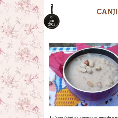
CANJ
04
jun
2013
1 xícara (chá) de amendoim torrado e s