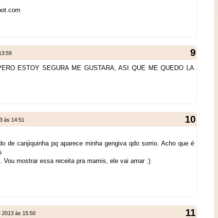
spot.com
13:59
PERO ESTOY SEGURA ME GUSTARA, ASI QUE ME QUEDO LA
3 às 14:51
 de canjiquinha pq aparece minha gengiva qdo sorrio. Acho que é
s
 Vou mostrar essa receita pra mamis, ele vai amar :)
e 2013 às 15:50