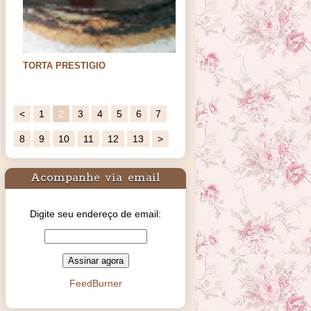
TORTA PRESTIGIO
Oi meus amores. Hoje trago uma sugestão
de sobremesa para os…
<
1
2
3
4
5
6
7
8
9
10
11
12
13
>
Acompanhe via email
Digite seu endereço de email:
FeedBurner