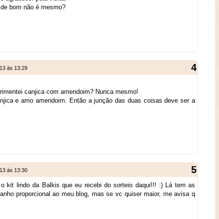
o de bom não é mesmo?
013 às 13:29
erimentei canjica com amendoim? Nunca mesmo!
jica e amo amendoim. Então a junção das duas coisas deve ser a
013 às 13:30
 kit lindo da Balkis que eu recebi do sorteio daqui!!! :) Lá tem as
anho proporcional ao meu blog, mas se vc quiser maior, me avisa q