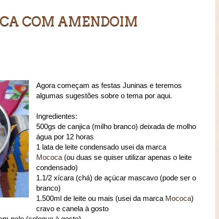
ICA COM AMENDOIM
Agora começam as festas Juninas e teremos
algumas sugestões sobre o tema por aqui.
Ingredientes:
500gs de canjica (milho branco) deixada de molho
água por 12 horas
1 lata de leite condensado usei da marca
Mococa
(ou duas se quiser utilizar apenas o leite
condensado)
1.1/2 xícara (chá) de açúcar mascavo (pode ser o
branco)
1.500ml de leite ou mais (usei da marca
Mococa
)
cravo e canela à gosto
em pele (coloque à gosto)