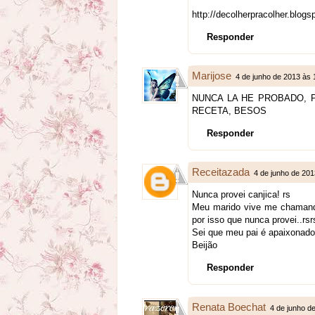
http://decolherpracolher.blog
Responder
Marijose
4 de junho de 2013 às 
NUNCA LA HE PROBADO, 
RECETA, BESOS
Responder
Receitazada
4 de junho de 201
Nunca provei canjica! rs
Meu marido vive me chamando
por isso que nunca provei..rsr
Sei que meu pai é apaixonado.
Beijão
Responder
Renata Boechat
4 de junho d