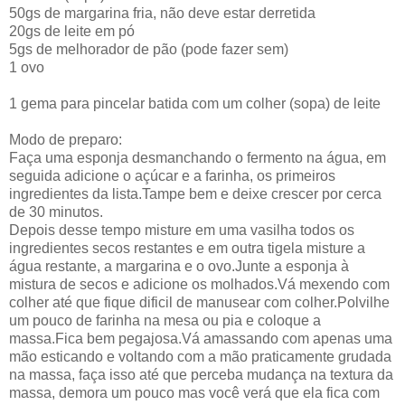
50gs de margarina fria, não deve estar derretida
20gs de leite em pó
5gs de melhorador de pão (pode fazer sem)
1 ovo
1 gema para pincelar batida com um colher (sopa) de leite
Modo de preparo:
Faça uma esponja desmanchando o fermento na água, em
seguida adicione o açúcar e a farinha, os primeiros
ingredientes da lista.Tampe bem e deixe crescer por cerca
de 30 minutos.
Depois desse tempo misture em uma vasilha todos os
ingredientes secos restantes e em outra tigela misture a
água restante, a margarina e o ovo.Junte a esponja à
mistura de secos e adicione os molhados.Vá mexendo com
colher até que fique dificil de manusear com colher.Polvilhe
um pouco de farinha na mesa ou pia e coloque a
massa.Fica bem pegajosa.Vá amassando com apenas uma
mão esticando e voltando com a mão praticamente grudada
na massa, faça isso até que perceba mudança na textura da
massa, demora um pouco mas você verá que ela fica com