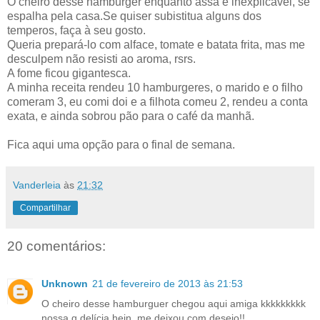
O cheiro desse hamburger enquanto assa é inexplicável, se
espalha pela casa.Se quiser subistitua alguns dos
temperos, faça à seu gosto.
Queria prepará-lo com alface, tomate e batata frita, mas me
desculpem não resisti ao aroma, rsrs.
A fome ficou gigantesca.
A minha receita rendeu 10 hamburgeres, o marido e o filho
comeram 3, eu comi doi e a filhota comeu 2, rendeu a conta
exata, e ainda sobrou pão para o café da manhã.
Fica aqui uma opção para o final de semana.
Vanderleia
às
21:32
Compartilhar
20 comentários:
Unknown
21 de fevereiro de 2013 às 21:53
O cheiro desse hamburguer chegou aqui amiga kkkkkkkkk
nossa q delícia hein, me deixou com desejo!!