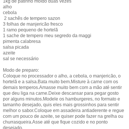
1kg de patinho moído duas vezes
alho
cebola
2 sachês de tempero sazon
3 folhas de manjericão fresco
1 ramo pequeno de hortelã
1 sache de tempero meu segredo da maggi
pimenta calabresa
salsa picada
azeite
sal se necessário
Modo de preparo:
Coloque no processador o alho, a cebola, o manjericão, o
hortelã e a salsa.Bata muito bem.Misture à carne com os
demais temperos.Amasse muito bem com a mão até sentir
que deu liga na carne.Deixe descansar para pegar gosto
por alguns minutos.Modele os hamburgeres, no formato e
tamanho desejado, quis eles mais grossinhos para sentir
melhor o sabor.Coloque em assadeira antiaderente e regue
com um pouco de azeite, se quiser pode fazer na grelha ou
churrasqueira.Asse até que fique cozido e no ponto
desejado.