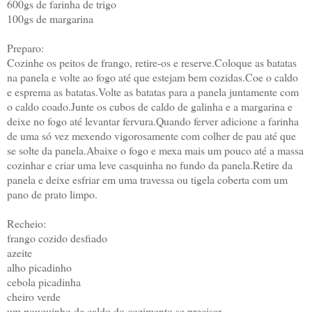
600gs de farinha de trigo
100gs de margarina
Preparo:
Cozinhe os peitos de frango, retire-os e reserve.Coloque as batatas
na panela e volte ao fogo até que estejam bem cozidas.Coe o caldo
e esprema as batatas.Volte as batatas para a panela juntamente com
o caldo coado.Junte os cubos de caldo de galinha e a margarina e
deixe no fogo até levantar fervura.Quando ferver adicione a farinha
de uma só vez mexendo vigorosamente com colher de pau até que
se solte da panela.Abaixe o fogo e mexa mais um pouco até a massa
cozinhar e criar uma leve casquinha no fundo da panela.Retire da
panela e deixe esfriar em uma travessa ou tigela coberta com um
pano de prato limpo.
Recheio:
frango cozido desfiado
azeite
alho picadinho
cebola picadinha
cheiro verde
um pouquinho de caldo do cozimento se precisar