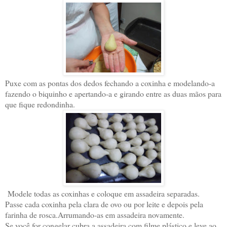
Puxe com as pontas dos dedos fechando a coxinha e modelando-a
fazendo o biquinho e apertando-a e girando entre as duas mãos para
que fique redondinha.
Modele todas as coxinhas e coloque em assadeira separadas.
Passe cada coxinha pela clara de ovo ou por leite e depois pela
farinha de rosca.Arrumando-as em assadeira novamente.
Se você for congelar cubra a assadeira com filme plástico e leve ao