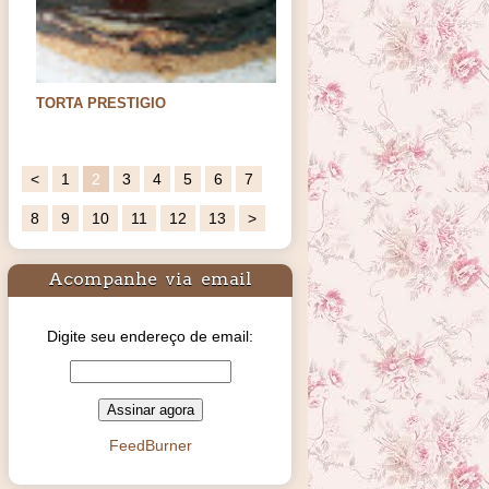
TORTA PRESTIGIO
Oi meus amores. Hoje trago uma sugestão
de sobremesa para os…
<
1
2
3
4
5
6
7
8
9
10
11
12
13
>
Acompanhe via email
Digite seu endereço de email:
FeedBurner