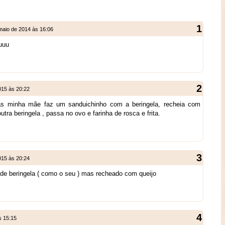
maio de 2014 às 16:06
uuuu
015 às 20:22
s minha mãe faz um sanduichinho com a beringela, recheia com
utra beringela , passa no ovo e farinha de rosca e frita.
015 às 20:24
e beringela ( como o seu ) mas recheado com queijo
s 15:15