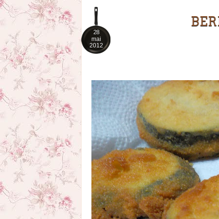
BER
28
mai
2012