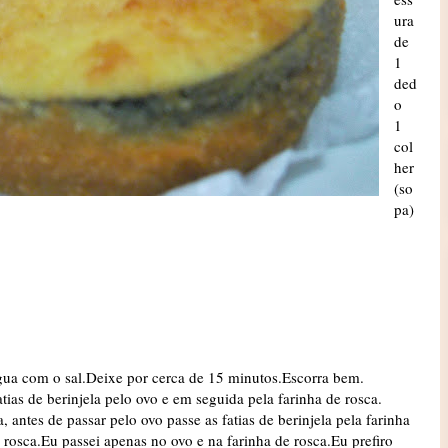
ura
de
1
ded
o
1
col
her
(so
pa)
água com o sal.Deixe por cerca de 15 minutos.Escorra bem.
tias de berinjela pelo ovo e em seguida pela farinha de rosca.
antes de passar pelo ovo passe as fatias de berinjela pela farinha
e rosca.Eu passei apenas no ovo e na farinha de rosca.Eu prefiro