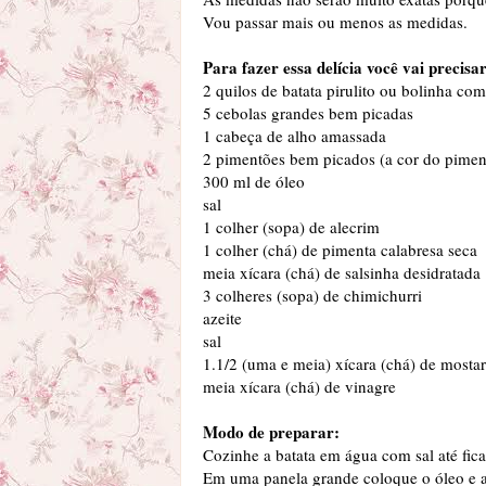
Vou passar mais ou menos as medidas.
Para fazer essa delícia você vai precisar
2 quilos de batata pirulito ou bolinha co
5 cebolas grandes bem picadas
1 cabeça de alho amassada
2 pimentões bem picados (a cor do pimentã
300 ml de óleo
sal
1 colher (sopa) de alecrim
1 colher (chá) de pimenta calabresa seca
meia xícara (chá) de salsinha desidratada
3 colheres (sopa) de chimichurri
azeite
sal
1.1/2 (uma e meia) xícara (chá) de mosta
meia xícara (chá) de vinagre
Modo de preparar:
Cozinhe a batata em água com sal até fic
Em uma panela grande coloque o óleo e a c