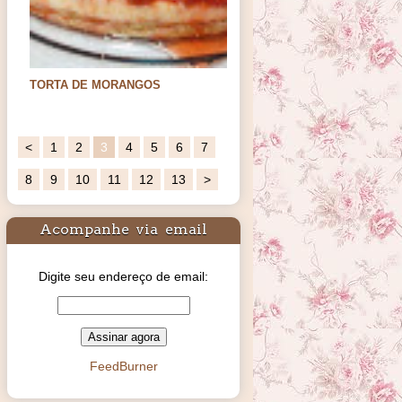
BOLO DE ARROZ DE
LIQUIDIFICADOR
Oi meus amores. Hoje trago uma receita
bem conhecida d…
<
1
2
3
4
5
6
7
8
9
10
11
12
13
>
Acompanhe via email
Digite seu endereço de email:
FeedBurner