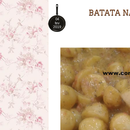
BATATA N
04
fev
2019