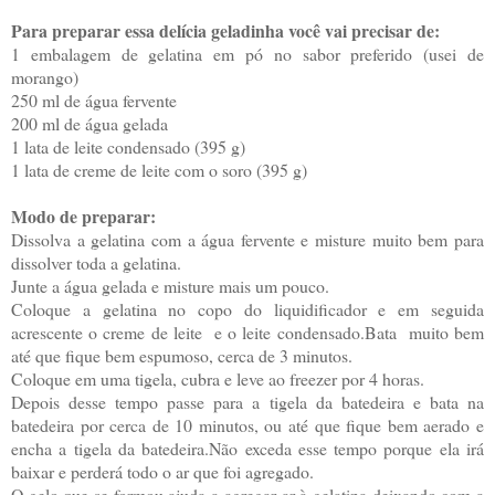
Para preparar essa delícia geladinha você vai precisar de:
1 embalagem de gelatina em pó no sabor preferido (usei de
morango)
250 ml de água fervente
200 ml de água gelada
1 lata de leite condensado (395 g)
1 lata de creme de leite com o soro (395 g)
Modo de preparar:
Dissolva a gelatina com a água fervente e misture muito bem para
dissolver toda a gelatina.
Junte a água gelada e misture mais um pouco.
Coloque a gelatina no copo do liquidificador e em seguida
acrescente o creme de leite e o leite condensado.Bata muito bem
até que fique bem espumoso, cerca de 3 minutos.
Coloque em uma tigela, cubra e leve ao freezer por 4 horas.
Depois desse tempo passe para a tigela da batedeira e bata na
batedeira por cerca de 10 minutos, ou até que fique bem aerado e
encha a tigela da batedeira.Não exceda esse tempo porque ela irá
baixar e perderá todo o ar que foi agregado.
O gelo que se formou ajuda a agregar ar à gelatina deixando com a