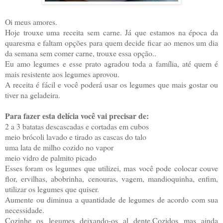
Oi meus amores.
Hoje trouxe uma receita sem carne. Já que estamos na época da
quaresma e faltam opções para quem decide ficar ao menos um dia
da semana sem comer carne, trouxe essa opção..
Eu amo legumes e esse prato agradou toda a família, até quem é
mais resistente aos legumes aprovou.
A receita é fácil e você poderá usar os legumes que mais gostar ou
tiver na geladeira.
Para fazer esta delícia você vai precisar de:
2 a 3 batatas descascadas e cortadas em cubos
meio brócoli lavado e tirado as cascas do talo
uma lata de milho cozido no vapor
meio vidro de palmito picado
Esses foram os legumes que utilizei, mas você pode colocar couve
flor, ervilhas, abobrinha, cenouras, vagem, mandioquinha, enfim,
utilizar os legumes que quiser.
Aumente ou diminua a quantidade de legumes de acordo com sua
necessidade.
Cozinhe os legumes deixando-os al dente.Cozidos mas ainda