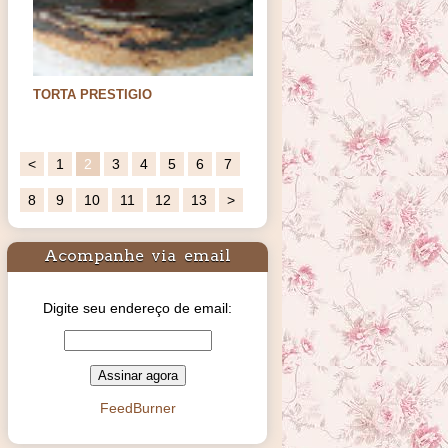
TORTA PRESTIGIO
Oi meus amores. Hoje trago uma sugestão
de sobremesa para os…
<
1
2
3
4
5
6
7
8
9
10
11
12
13
>
Acompanhe via email
Digite seu endereço de email:
FeedBurner