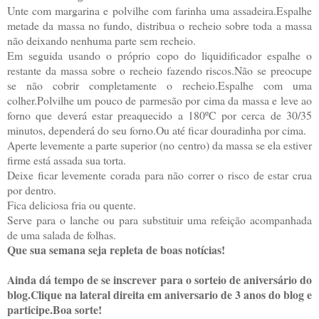
Unte com margarina e polvilhe com farinha uma assadeira.Espalhe
metade da massa no fundo, distribua o recheio sobre toda a massa
não deixando nenhuma parte sem recheio.
Em seguida usando o próprio copo do liquidificador espalhe o
restante da massa sobre o recheio fazendo riscos.Não se preocupe
se não cobrir completamente o recheio.Espalhe com uma
colher.Polvilhe um pouco de parmesão por cima da massa e leve ao
forno que deverá estar preaquecido a 180ºC por cerca de 30/35
minutos, dependerá do seu forno.Ou até ficar douradinha por cima.
Aperte levemente a parte superior (no centro) da massa se ela estiver
firme está assada sua torta.
Deixe ficar levemente corada para não correr o risco de estar crua
por dentro.
Fica deliciosa fria ou quente.
Serve para o lanche ou para substituir uma refeição acompanhada
de uma salada de folhas.
Que sua semana seja repleta de boas notícias!
Ainda dá tempo de se inscrever para o sorteio de aniversário do
blog.Clique na lateral direita em aniversario de 3 anos do blog e
participe.Boa sorte!