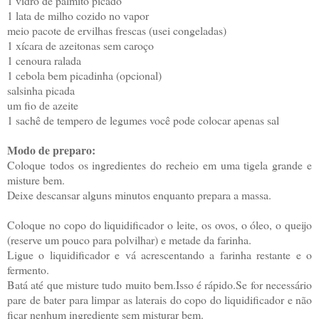
1 vidro de palmito picado
1 lata de milho cozido no vapor
meio pacote de ervilhas frescas (usei congeladas)
1 xícara de azeitonas sem caroço
1 cenoura ralada
1 cebola bem picadinha (opcional)
salsinha picada
um fio de azeite
1 sachê de tempero de legumes você pode colocar apenas sal
Modo de preparo:
Coloque todos os ingredientes do recheio em uma tigela grande e
misture bem.
Deixe descansar alguns minutos enquanto prepara a massa.
Coloque no copo do liquidificador o leite, os ovos, o óleo, o queijo
(reserve um pouco para polvilhar) e metade da farinha.
Ligue o liquidificador e vá acrescentando a farinha restante e o
fermento.
Batá até que misture tudo muito bem.Isso é rápido.Se for necessário
pare de bater para limpar as laterais do copo do liquidificador e não
ficar nenhum ingrediente sem misturar bem.