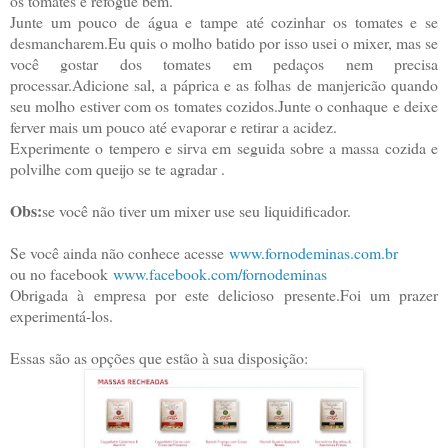
os tomates e refogue bem.
Junte um pouco de água e tampe até cozinhar os tomates e se
desmancharem.Eu quis o molho batido por isso usei o mixer, mas se
você gostar dos tomates em pedaços nem precisa
processar.Adicione sal, a páprica e as folhas de manjericão quando
seu molho estiver com os tomates cozidos.Junte o conhaque e deixe
ferver mais um pouco até evaporar e retirar a acidez.
Experimente o tempero e sirva em seguida sobre a massa cozida e
polvilhe com queijo se te agradar .
Obs:
se você não tiver um mixer use seu liquidificador.
Se você ainda não conhece acesse
www.fornodeminas.com.br
ou no facebook
www.facebook.com/fornodeminas
Obrigada à empresa por este delicioso presente.Foi um prazer
experimentá-los.
Essas são as opções que estão à sua disposição: