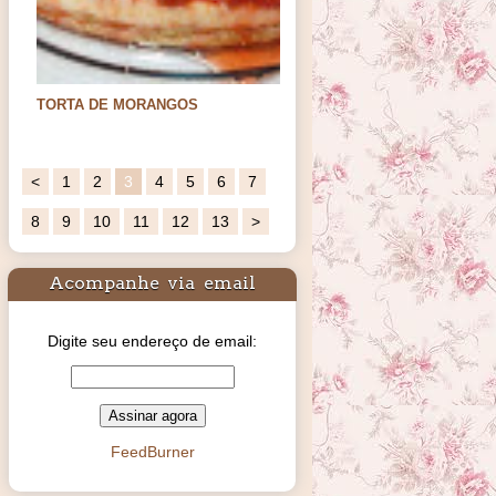
TORTA DE MORANGOS
Ingredientes:base:140gs de bolacha
maisenamanteiga sem…
<
1
2
3
4
5
6
7
8
9
10
11
12
13
>
Acompanhe via email
Digite seu endereço de email:
FeedBurner