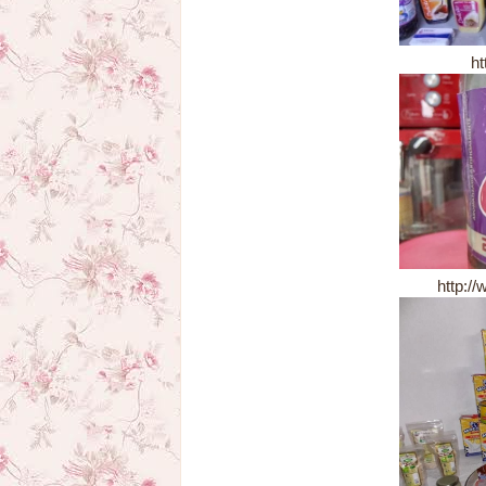
ht
http:/