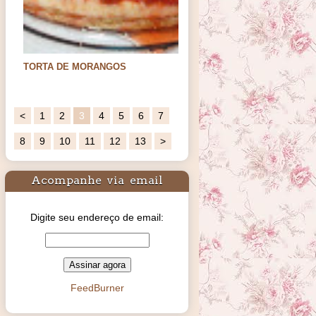
TORTA DE MORANGOS
Ingredientes:base:140gs de bolacha
maisenamanteiga sem…
<
1
2
3
4
5
6
7
8
9
10
11
12
13
>
Acompanhe via email
Digite seu endereço de email:
FeedBurner