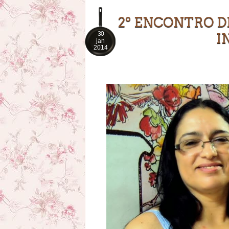
2º ENCONTRO D
30
I
jan
2014