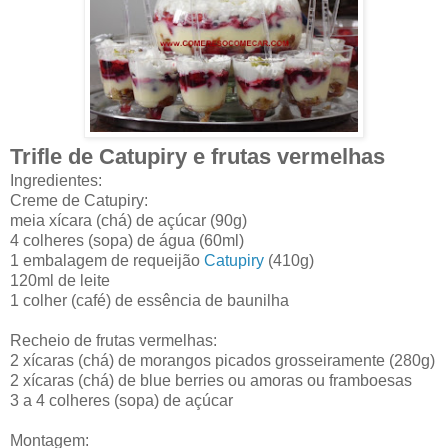
Trifle de Catupiry e frutas vermelhas
Ingredientes:
Creme de Catupiry:
meia xícara (chá) de açúcar (90g)
4 colheres (sopa) de água (60ml)
1 embalagem de requeijão
Catupiry
(410g)
120ml de leite
1 colher (café) de essência de baunilha
Recheio de frutas vermelhas:
2 xícaras (chá) de morangos picados grosseiramente (280g)
2 xícaras (chá) de blue berries ou amoras ou framboesas
3 a 4 colheres (sopa) de açúcar
Montagem: