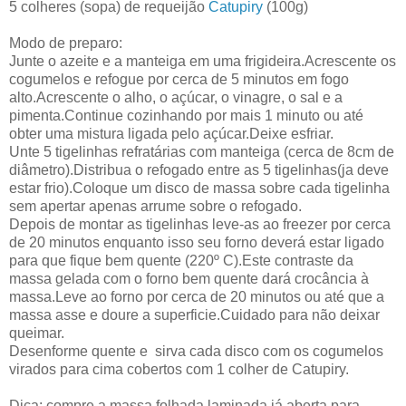
5 colheres (sopa) de requeijão
Catupiry
(100g)
Modo de preparo:
Junte o azeite e a manteiga em uma frigideira.Acrescente os
cogumelos e refogue por cerca de 5 minutos em fogo
alto.Acrescente o alho, o açúcar, o vinagre, o sal e a
pimenta.Continue cozinhando por mais 1 minuto ou até
obter uma mistura ligada pelo açúcar.Deixe esfriar.
Unte 5 tigelinhas refratárias com manteiga (cerca de 8cm de
diâmetro).Distribua o refogado entre as 5 tigelinhas(ja deve
estar frio).Coloque um disco de massa sobre cada tigelinha
sem apertar apenas arrume sobre o refogado.
Depois de montar as tigelinhas leve-as ao freezer por cerca
de 20 minutos enquanto isso seu forno deverá estar ligado
para que fique bem quente (220º C).Este contraste da
massa gelada com o forno bem quente dará crocância à
massa.Leve ao forno por cerca de 20 minutos ou até que a
massa asse e doure a superficie.Cuidado para não deixar
queimar.
Desenforme quente e sirva cada disco com os cogumelos
virados para cima cobertos com 1 colher de Catupiry.
Dica: compre a massa folhada laminada já aberta para