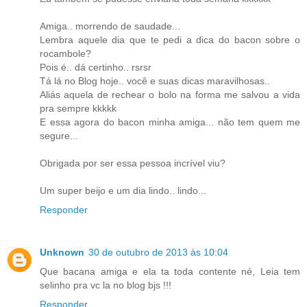
Amiga.. morrendo de saudade...
Lembra aquele dia que te pedi a dica do bacon sobre o
rocambole?
Pois é.. dá certinho.. rsrsr
Tá lá no Blog hoje.. você e suas dicas maravilhosas..
Aliás aquela de rechear o bolo na forma me salvou a vida
pra sempre kkkkk
E essa agora do bacon minha amiga... não tem quem me
segure...
Obrigada por ser essa pessoa incrível viu?
Um super beijo e um dia lindo.. lindo...
Responder
Unknown
30 de outubro de 2013 às 10:04
Que bacana amiga e ela ta toda contente né, Leia tem
selinho pra vc la no blog bjs !!!
Responder