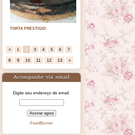
TORTA PRESTIGIO
Oi meus amores. Hoje trago uma sugestão
de sobremesa para os…
<
1
2
3
4
5
6
7
8
9
10
11
12
13
>
Acompanhe via email
Digite seu endereço de email:
FeedBurner