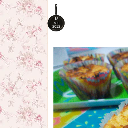
18
set
2012