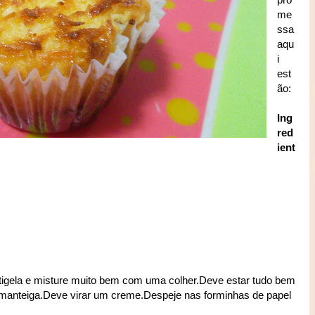
me
ssa
aqu
i
est
ão:
Ing
red
ient
tigela e misture muito bem com uma colher.Deve estar tudo bem
a manteiga.Deve virar um creme.Despeje nas forminhas de papel