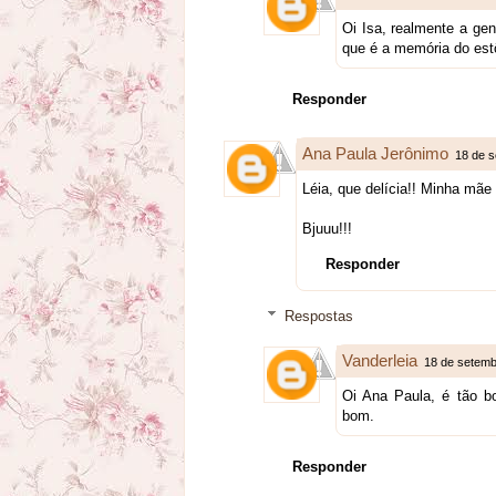
Oi Isa, realmente a g
que é a memória do est
Responder
Ana Paula Jerônimo
18 de s
Léia, que delícia!! Minha mãe 
Bjuuu!!!
Responder
Respostas
Vanderleia
18 de setemb
Oi Ana Paula, é tão b
bom.
Responder