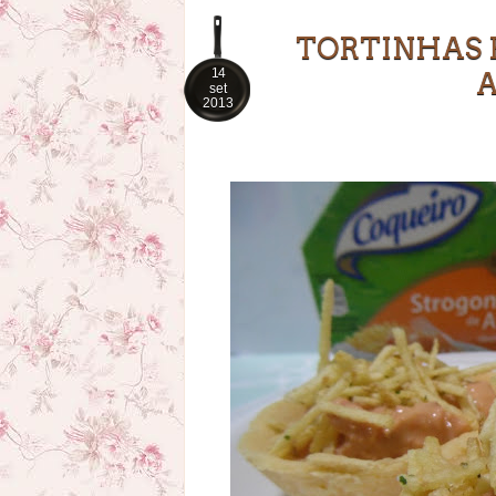
TORTINHAS 
14
set
2013