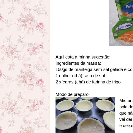
Aqui esta a minha sugestão:
Ingredientes da massa:
150gs de manteiga sem sal gelada e c
1 colher (chá) rasa de sal
2 xícaras (chá) de farinha de trigo
Modo de preparo:
Mistur
bola d
que nã
vai de
e deix