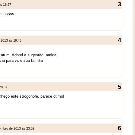
às 16:27
ussssssss
 2013 às 19:45
 atum. Adorei a sugestão, amiga.
a para vc e sua família
20:37
heço este strogonofe, parece ótimo!
embro de 2013 às 23:52