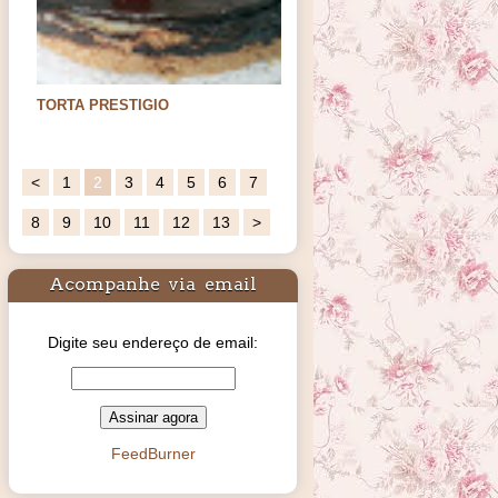
TORTA DE MORANGOS
Ingredientes:base:140gs de bolacha
maisenamanteiga sem…
<
1
2
3
4
5
6
7
8
9
10
11
12
13
>
Acompanhe via email
Digite seu endereço de email:
FeedBurner