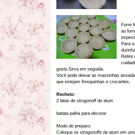
Forre 
ao for
espess
Para s
durinh
Retire
cuidad
gosto.Sirva em seguida.
Você pode deixar as massinhas assadas
que estejam fresquinhas e crocantes.
Recheio:
2 latas de strogonoff de atum
batata palha para decorar
Modo de preparo:
Coloque os strogonoffs de atum em um