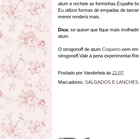
atum e recheie as forminhas.Espalhe bat
Eu utilizei formas de empadas de tama
menor renderá mais.
Dica:
se quiser que fique mais molhadi
atum.
O strogonoff de atum
Coqueiro
vem em p
strogonoff.Vale à pena experimentar.R
Postado por
Vanderleia
às
21:07
Marcadores:
SALGADOS E LANCHES