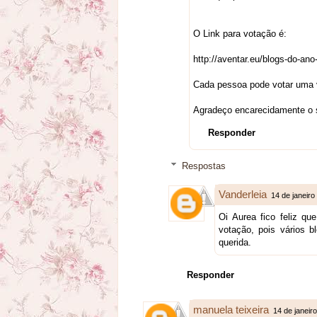
O Link para votação é:
http://aventar.eu/blogs-do-an
Cada pessoa pode votar uma v
Agradeço encarecidamente o s
Responder
Respostas
Vanderleia
14 de janeiro
Oi Aurea fico feliz q
votação, pois vários b
querida.
Responder
manuela teixeira
14 de janeir