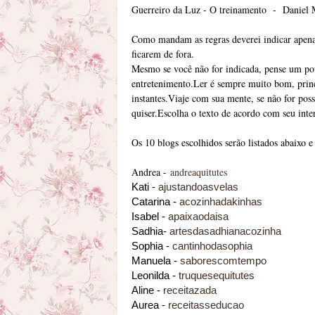
Guerreiro da Luz - O treinamento - Daniel 
Como mandam as regras deverei indicar apenas
ficarem de fora.
Mesmo se você não for indicada, pense um pouc
entretenimento.Ler é sempre muito bom, princ
instantes.Viaje com sua mente, se não for pos
quiser.Escolha o texto de acordo com seu inte
Os 10 blogs escolhidos serão listados abaixo e 
Andrea -
andreaquitutes
Kati -
ajustandoasvelas
Catarina -
acozinhadakinhas
Isabel -
apaixaodaisa
Sadhia-
artesdasadhianacozinha
Sophia -
cantinhodasophia
Manuela -
saborescomtempo
Leonilda -
truquesequitutes
Aline -
receitazada
Aurea -
receitasseducao