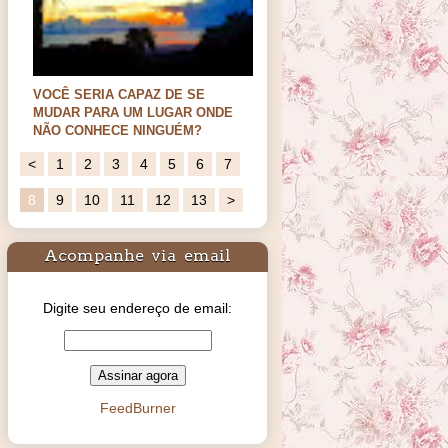
PÃO CASEIRO
Oi meus amores. Hoje trago esse delicioso
pão caseiro. B…
<
1
2
3
4
5
6
7
8
9
10
11
12
13
>
Acompanhe via email
Digite seu endereço de email:
FeedBurner