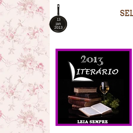
SE
13
jan
2013