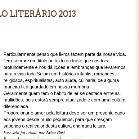
LO LITERÁRIO 2013
Particularmente penso que livros fazem parte da nossa vida.
Tem sempre um titulo ou texto ou frase que nos toca
profundamente e nos dá lições e lembranças que levaremos
para a vida toda.Sejam em histórias infantis, romances,
religiosos, espiritualistas, auto ajuda, cúlinaria, de alguma
maneira fica guardado em nossa memória
Geralmente quem tem o hábito de ler se destaca entre as
multidões, pois estará sempre atualizado e com uma cultura
diferenciada
Proporcionar o amor pela leitura deve ser um presente dado
aos jovens desde muito pequenos, para que cresçam
sabendo o real valor desta cultura chamada leitura.
Esse selo foi criado por
Erica Bosi
E com ele vieram alguma regrinhas a seguir: